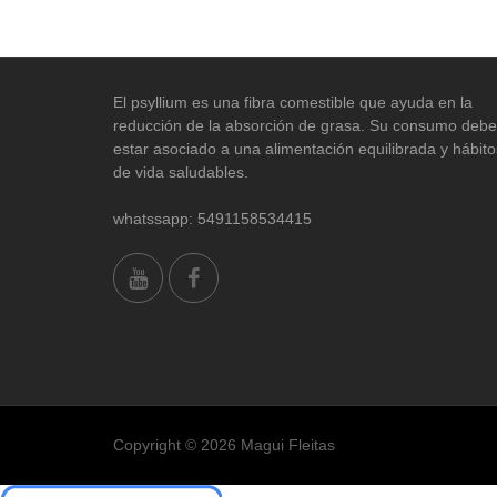
El psyllium es una fibra comestible que ayuda en la
reducción de la absorción de grasa. Su consumo debe
estar asociado a una alimentación equilibrada y hábito
de vida saludables.
whatssapp: 5491158534415
Copyright © 2026 Magui Fleitas