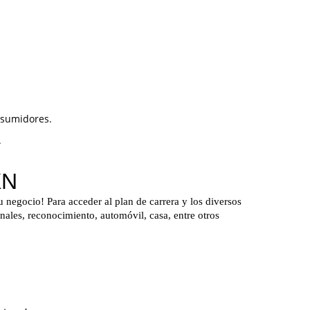
onsumidores.
.