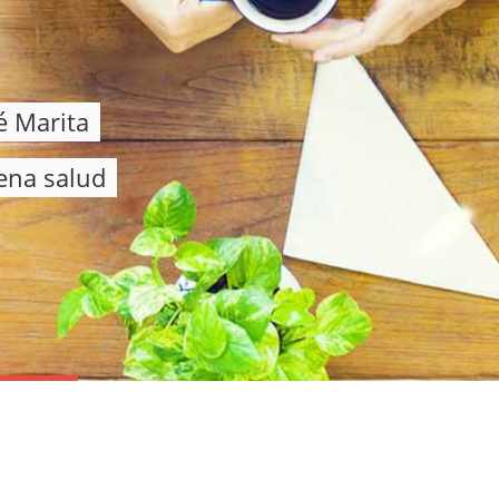
é Marita
ena salud