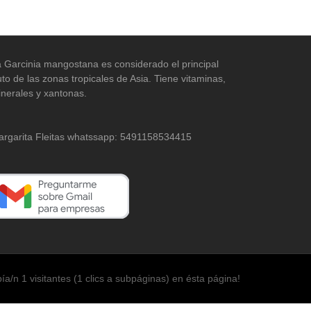
 Garcinia mangostana es considerado el principal
uto de las zonas tropicales de Asia. Tiene vitaminas,
nerales y xantonas.
rgarita Fleitas whatssapp: 5491158534415
ía/n 1 visitantes (1 clics a subpáginas) en ésta página!