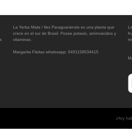
La Yerba Mate / Ilex Paraguariensis es una planta que
La
crece en el sur de Brasil. Posee potasio, aminoácidos y
fr
s
vitaminas.
mi
Margarita Fleitas whatssapp: 5491158534415
Ma
¡Hoy hab